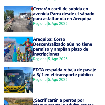
Cerrarán carril de subida en
avenida Parra desde el sábado
para asfaltar vía en Arequipa
Regional
6, Ago 2026
Arequipa: Corso
Descentralizado aún no tiene
permiso y amplían plazo de
inscripciones
Regional
5, Ago 2026
FDTA respalda rebaja de pasaje
a S/ 1 en el transporte público
Regional
5, Ago 2026
¿Sacrificarán a perros por
ataque mortal a adulta mayor