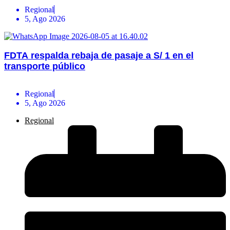
Regional
5, Ago 2026
FDTA respalda rebaja de pasaje a S/ 1 en el
transporte público
Regional
5, Ago 2026
Regional