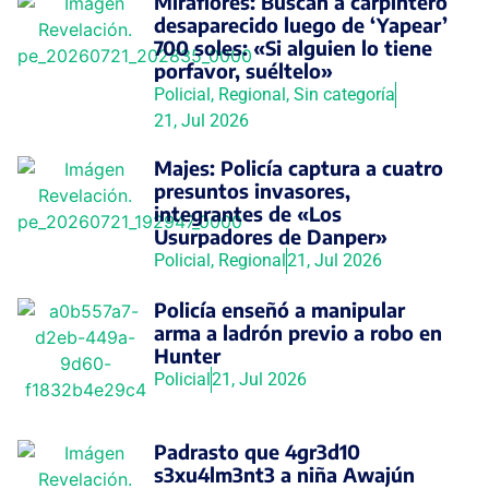
Miraflores: Buscan a carpintero
desaparecido luego de ‘Yapear’
700 soles: «Si alguien lo tiene
porfavor, suéltelo»
Policial
,
Regional
,
Sin categoría
21, Jul 2026
Majes: Policía captura a cuatro
presuntos invasores,
integrantes de «Los
Usurpadores de Danper»
Policial
,
Regional
21, Jul 2026
Policía enseñó a manipular
arma a ladrón previo a robo en
Hunter
Policial
21, Jul 2026
Padrasto que 4gr3d10
s3xu4lm3nt3 a niña Awajún