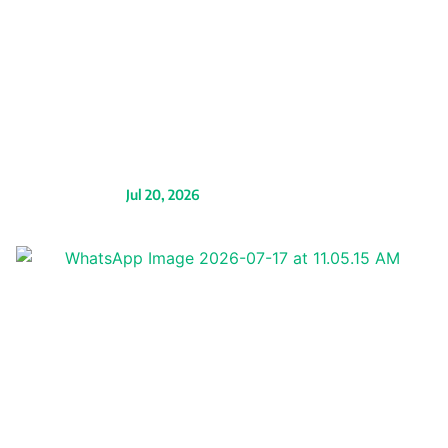
CLARO Perú es
reconocida por el MTC:
un logro impulsado por
el compromiso de su
equipo con la atención
inclusiva
Jul 20, 2026
Fin de semana largo
por Fiestas Patrias