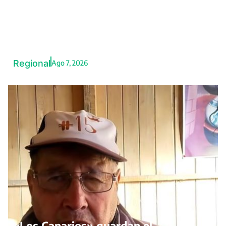
Captada como niñera: joven
denuncia presunto trabajo
forzoso en Cerro Colorado
Regional
Ago 7, 2026
«Los Canarios» guardan el