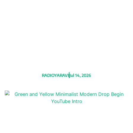
Un juez de Miami condena a Nicolás
Maduro y Álex Saab a pagar 314
millones de dólares por t0rtur4s a
tres estadounidenses
RADIOYARAVI
Jul 14, 2026