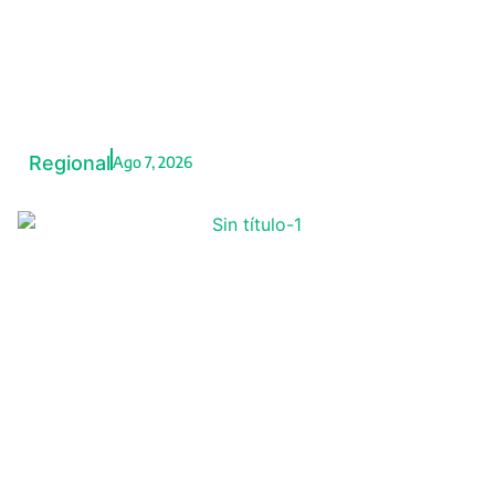
Captada como niñera: joven
denuncia presunto trabajo
forzoso en Cerro Colorado
Regional
Ago 7, 2026