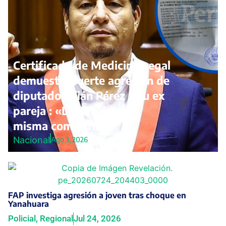
Certificado de Medicina Legal
demuestra fuerte agresión de
diputado Julián Pérez a su ex
pareja : «La pateó en la
misma comisaría»
Nacional
Ago 3, 2026
FAP investiga agresión a joven tras choque en
Yanahuara
Policial
,
Regional
Jul 24, 2026