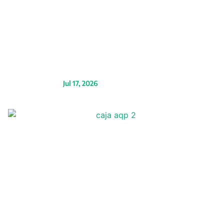
impulsa los viajes: SKY
proyecta transportar a
más de 72 mil
pasajeros en vuelos
nacionales
Jul 17, 2026
Caja Arequipa entrega