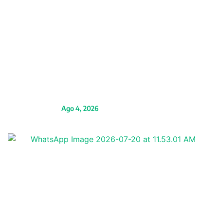
Cemento Yura entrega
moderno sistema de
movilidad urbana que
transforma la calidad
de vida de más de 5 mil
vecinos en Alto Selva
Alegre
Ago 4, 2026