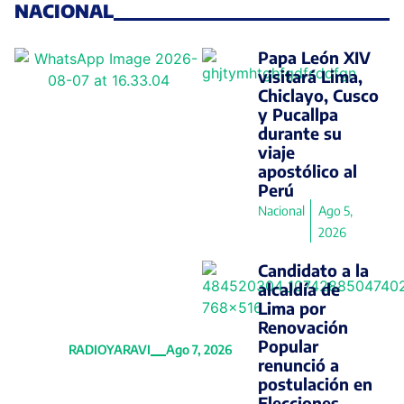
NACIONAL
Papa León XIV
visitará Lima,
Chiclayo, Cusco
y Pucallpa
Presidenta
durante su
viaje
de México
apostólico al
reitera
Perú
Nacional
Ago 5,
apoyo a
2026
Pedro
Castillo y
Candidato a la
alcaldía de
Betssy
Lima por
Chávez
Renovación
Popular
RADIOYARAVI
Ago 7, 2026
renunció a
postulación en
Elecciones