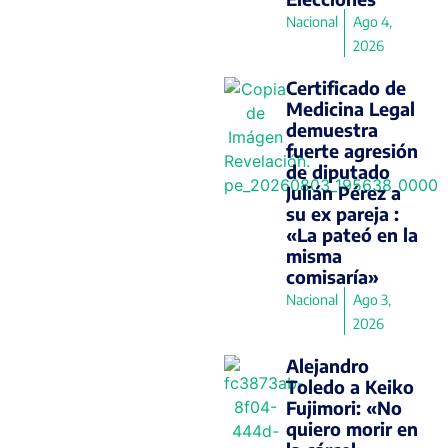
Nacional
Ago 4,
2026
Certificado de
Medicina Legal
demuestra
fuerte agresión
de diputado
Julián Pérez a
su ex pareja :
«La pateó en la
misma
comisaría»
Nacional
Ago 3,
2026
Alejandro
Toledo a Keiko
Fujimori: «No
quiero morir en