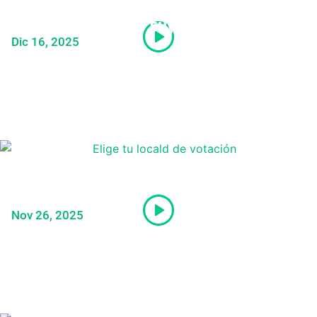
indultará a Castillo y Bermejo en un
eventual gobierno suyo
Dic 16, 2025
Elecciones 2026: Estos son los pasos
que debes seguir para elegir tu local de
votación
Nov 26, 2025