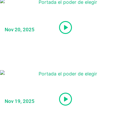
Militante de JP en Arequipa: «Roberto
Sánchez está utilizando a Pedro
Castillo»
Nov 20, 2025
Precandidato a la Presidencia, Alex
Gonzales: «Fui víctima del bullying
político»
Nov 19, 2025