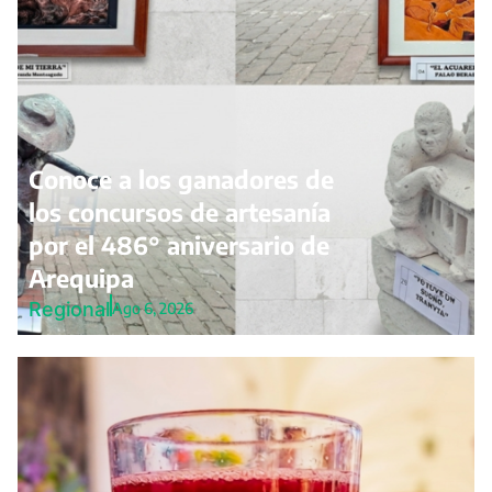
Conoce a los ganadores de
los concursos de artesanía
por el 486° aniversario de
Arequipa
Regional
Ago 6, 2026