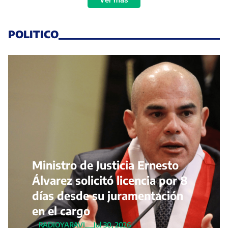
POLITICO
Ministro de Justicia Ernesto
Álvarez solicitó licencia por 8
días desde su juramentación
en el cargo
RADIOYARAVI
Jul 30, 2026