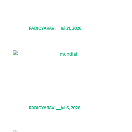
La UNSA estrena moderna pista
atlética financiada mediante
Obras por Impuestos
RADIOYARAVI
Jul 21, 2026
Mundial 2026: Europa avanza
Inglaterra y Noruega eliminaron a
México y Brasil respectivamente
en octavos de final
RADIOYARAVI
Jul 6, 2026