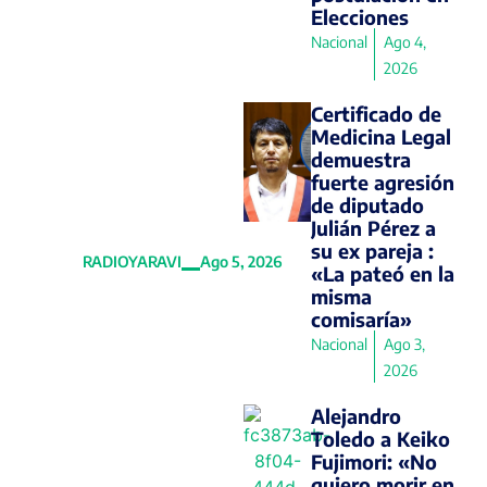
Lima,
Elecciones
Chiclayo,
Nacional
Ago 4,
Cusco y
2026
Pucallpa
Certificado de
durante su
Medicina Legal
demuestra
viaje
fuerte agresión
apostólico
de diputado
Julián Pérez a
al Perú
su ex pareja :
RADIOYARAVI
Ago 5, 2026
«La pateó en la
misma
comisaría»
Nacional
Ago 3,
2026
Alejandro
Toledo a Keiko
Fujimori: «No
quiero morir en