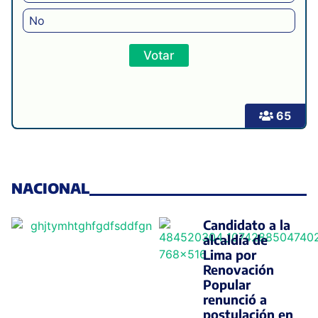
No
65
NACIONAL
Candidato a la
alcaldía de
Papa León
Lima por
Renovación
XIV
Popular
visitará
renunció a
postulación en