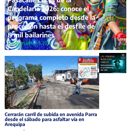
Candelaria 2026: conoce el
programa completo desde la
procesión hasta el desfile de
8 mil bailarines
Regional
Ago 6, 2026
Cerrarán carril de subida en avenida Parra
desde el sábado para asfaltar vía en
Arequipa