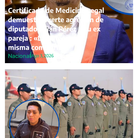
Certificado de Medicina Legal
demuestra fuerte agresión de
diputado Julián Pérez a su ex
pareja : «La pateó en la
misma comisaría»
Nacional
Ago 3, 2026