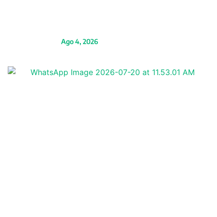
vecinos en Alto Selva
Alegre
Ago 4, 2026
CLARO Perú es
reconocida por el MTC:
un logro impulsado por
el compromiso de su