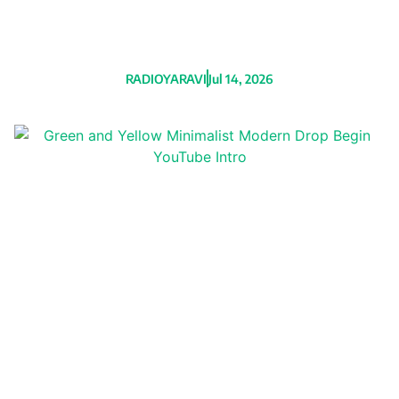
Maduro y Álex Saab a pagar 314
millones de dólares por t0rtur4s a
tres estadounidenses
RADIOYARAVI
Jul 14, 2026